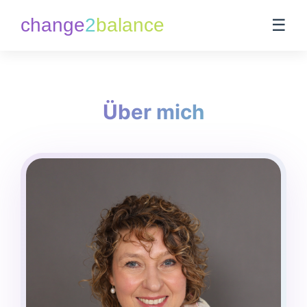
change
2
balance
☰
Über mich